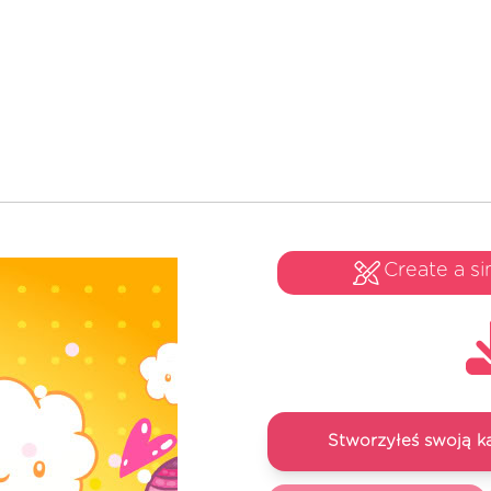
Create a si
Stworzyłeś swoją k