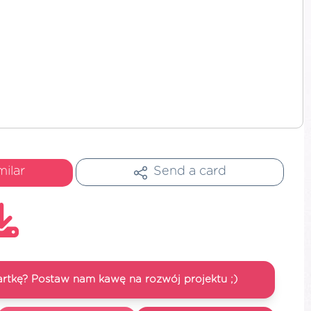
milar
Send a card
artkę? Postaw nam kawę na rozwój projektu ;)