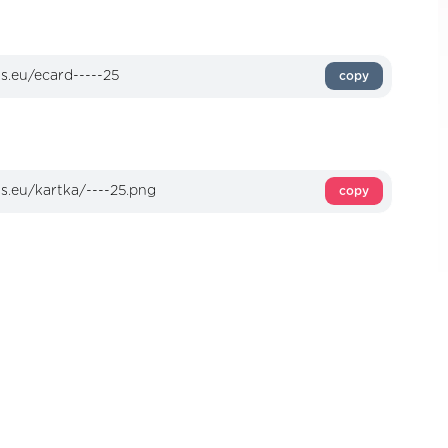
copy
copy