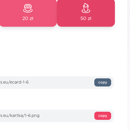
20 zł
50 zł
copy
copy