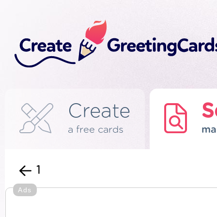
Create
S
a free cards
ma
1
Ads