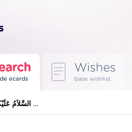
earch
Wishes
de ecards
base wishlist
JEMPUTAN MAJLIS AQIQAH السَّلاَمُ عَلَيْكُمْ ...