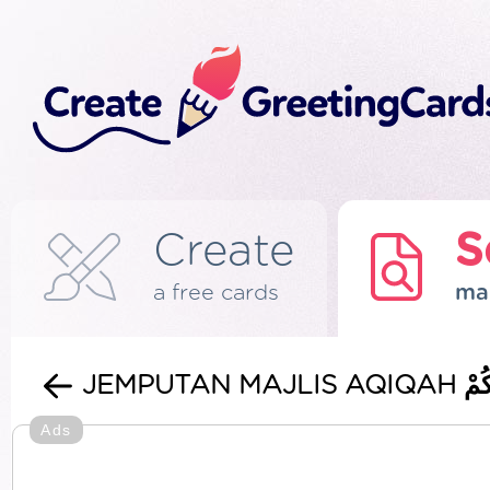
Create
S
a free cards
ma
Ads