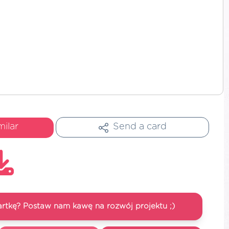
milar
Send a card
artkę? Postaw nam kawę na rozwój projektu ;)