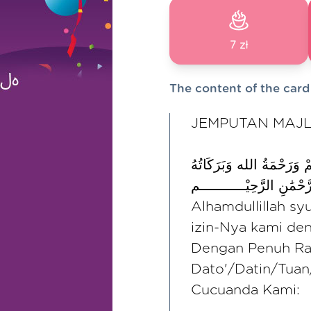
7 zł
The content of the card
JEMPUTAN MAJL
مْ وَرَحْمَةُ الله وَبَرَكَاتُهُ
‎َّحْمَٰنِ الرَّحِيْـــــــــــم
Alhamdullillah s
izin-Nya kami de
Dengan Penuh Ra
Dato'/Datin/Tuan
Cucuanda Kami: