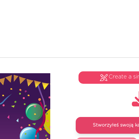
Create a si
Stworzyłeś swoją k