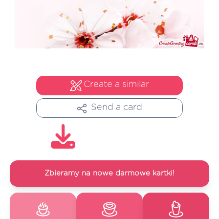
Create a similar
Send a card
Zbieramy na nowe darmowe kartki!