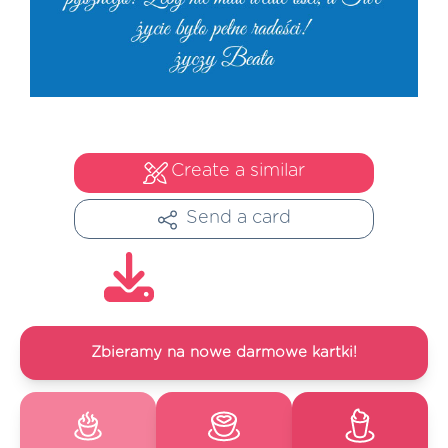
Create a similar
Send a card
Zbieramy na nowe darmowe kartki!