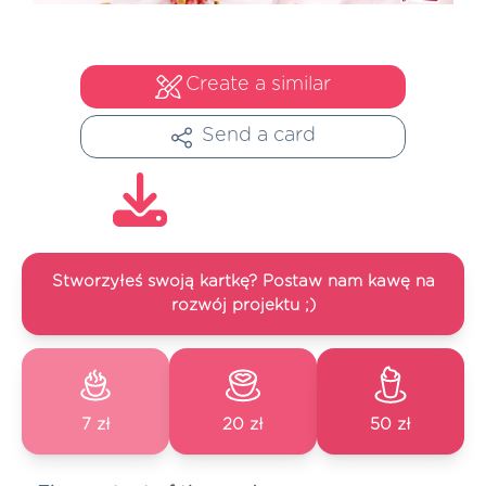
Create a similar
Send a card
Stworzyłeś swoją kartkę? Postaw nam kawę na
rozwój projektu ;)
7 zł
20 zł
50 zł