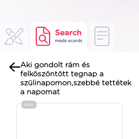
Search
made ecards
Aki gondolt rám és
felköszöntött tegnap a
szülinapomon,szebbé tettétek
a napomat
Ads