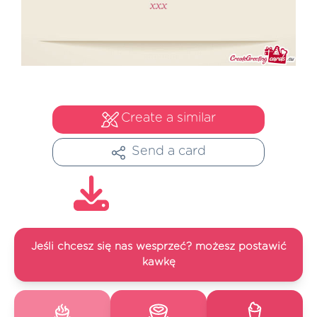
Create a similar
Send a card
Jeśli chcesz się nas wesprzeć? możesz postawić
kawkę