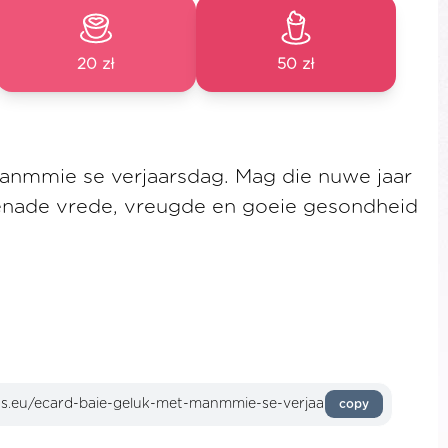
20 zł
50 zł
anmmie se verjaarsdag. Mag die nuwe jaar
 genade vrede, vreugde en goeie gesondheid
a
copy