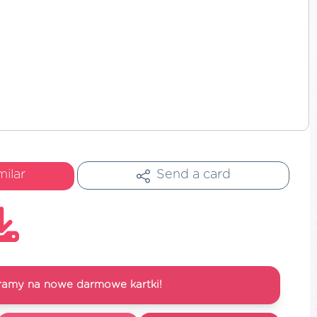
milar
Send a card
ramy na nowe darmowe kartki!