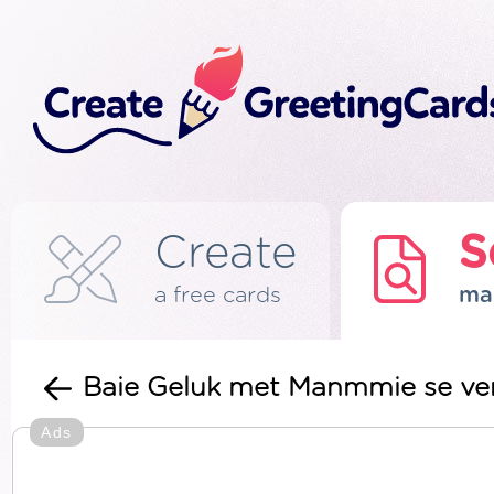
Create
S
a free cards
ma
Baie Geluk met Manmmie se verj
Ads