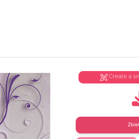
Create a si
Zbie