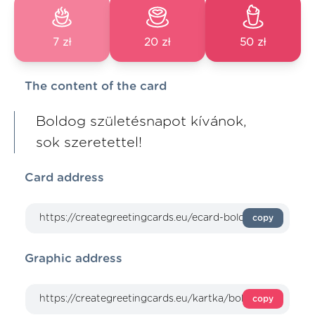
7 zł
20 zł
50 zł
The content of the card
Boldog születésnapot kívánok,
sok szeretettel!
Card address
copy
Graphic address
copy