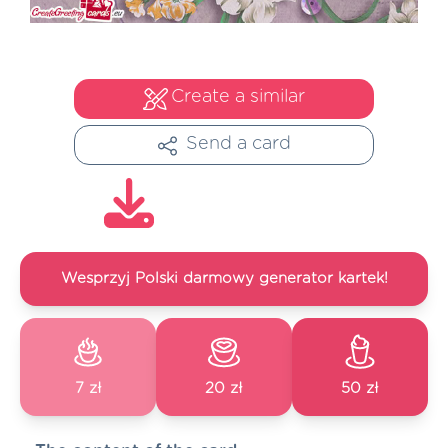
Create a similar
Send a card
Wesprzyj Polski darmowy generator kartek!
7 zł
20 zł
50 zł