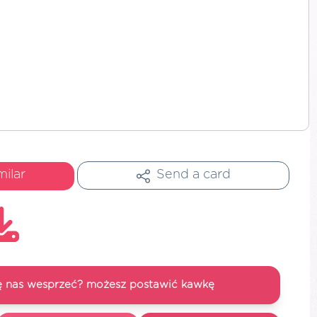
milar
Send a card
się nas wesprzeć? możesz postawić kawkę