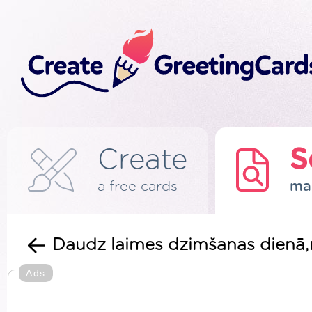
Create
S
a free cards
ma
Daudz laimes dzimšanas dienā,
Ads