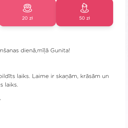
20 zł
50 zł
mšanas dienā,mīļā Gunita!
epildīts laiks. Laime ir skaņām, krāsām un
 laiks.
/