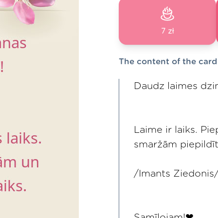
7 zł
The content of the card
Daudz laimes dzi
Laime ir laiks. Pi
smaržām piepildīts
/Imants Ziedonis
Samīļojam!❤