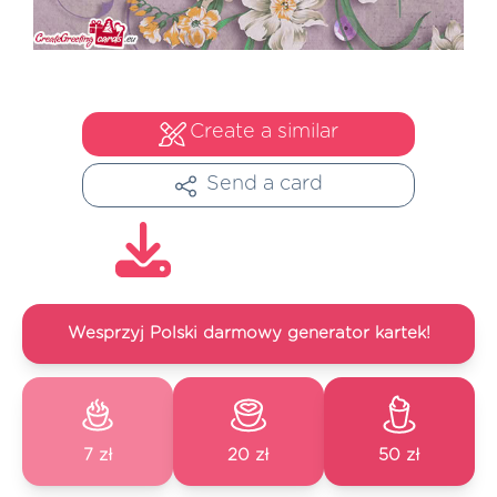
Create a similar
Send a card
Wesprzyj Polski darmowy generator kartek!
7 zł
20 zł
50 zł