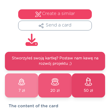
Create a similar
Send a card
Stworzyłeś swoją kartkę? Postaw nam kawę na
rozwój projektu ;)
7 zł
20 zł
50 zł
The content of the card