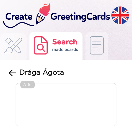
Search
made ecards
Drága Ágota
Ads