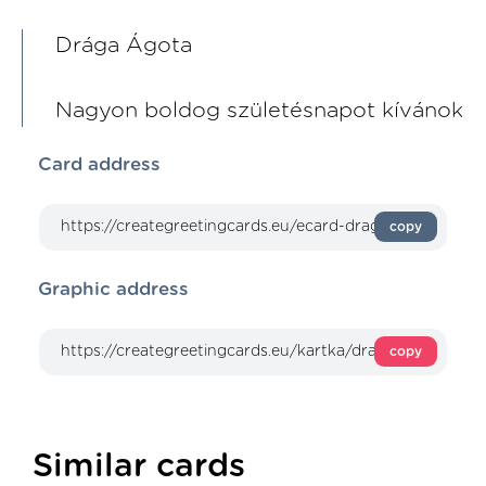
Drága Ágota
Nagyon boldog születésnapot kívánok
Card address
copy
Graphic address
copy
Similar cards