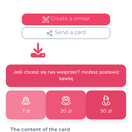
Create a similar
Send a card
Jeśli chcesz się nas wesprzeć? możesz postawić
kawkę
7 zł
20 zł
50 zł
The content of the card