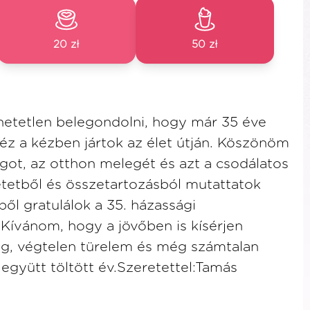
20 zł
50 zł
hetetlen belegondolni, hogy már 35 éve
éz a kézben jártok az élet útján. Köszönöm
got, az otthon melegét és azt a csodálatos
etetből és összetartozásból mutattatok
ből gratulálok a 35. házassági
Kívánom, hogy a jövőben is kísérjen
ég, végtelen türelem és még számtalan
 együtt töltött év.Szeretettel:Tamás