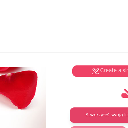
Create a si
Stworzyłeś swoją k