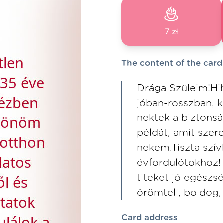
7 zł
The content of the card
Drága Szüleim!Hi
jóban-rosszban, k
nektek a biztonsá
példát, amit szer
nekem.Tiszta szív
évfordulótokhoz! 
titeket jó egészs
örömteli, boldog,
Card address