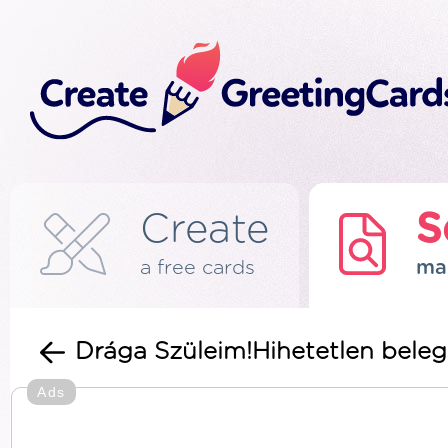
Create
S
a free cards
ma
Drága Szüleim!Hihetetlen beleg
Ads