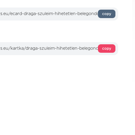
copy
copy