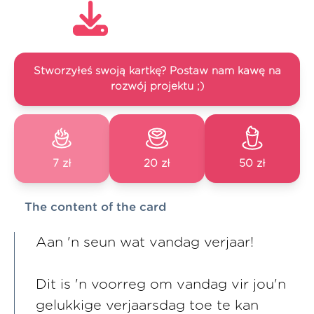
Stworzyłeś swoją kartkę? Postaw nam kawę na
rozwój projektu ;)
7 zł
20 zł
50 zł
The content of the card
Aan 'n seun wat vandag verjaar!
Dit is 'n voorreg om vandag vir jou'n
gelukkige verjaarsdag toe te kan