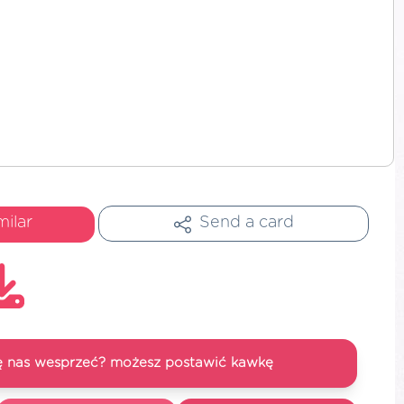
milar
Send a card
się nas wesprzeć? możesz postawić kawkę