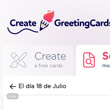
Create
S
a free cards
ma
El día 18 de Julio
Ads