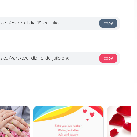
copy
copy