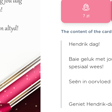
7 zł
The content of the card
Hendrik dag!
Baie geluk met j
spesiaal wees!
Seën in oorvloed 
Geniet Hendrik-d