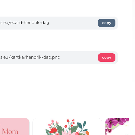
copy
copy