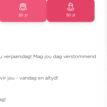
20 zł
50 zł
ou verjaarsdag! Mag jou dag verstommend
vir jou - vandag en altyd!
ag!