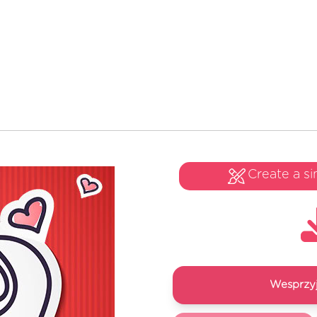
Create a si
Wesprzyj