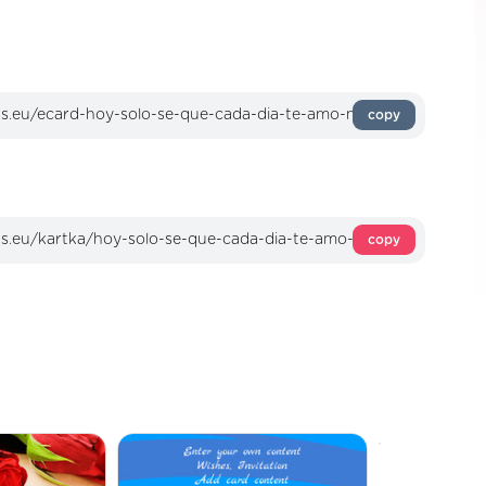
copy
copy