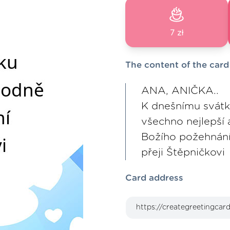
7 zł
The content of the card
ANA, ANIČKA..
K dnešnímu svát
všechno nejlepší
Božího požehnán
přeji Štěpničkovi
Card address