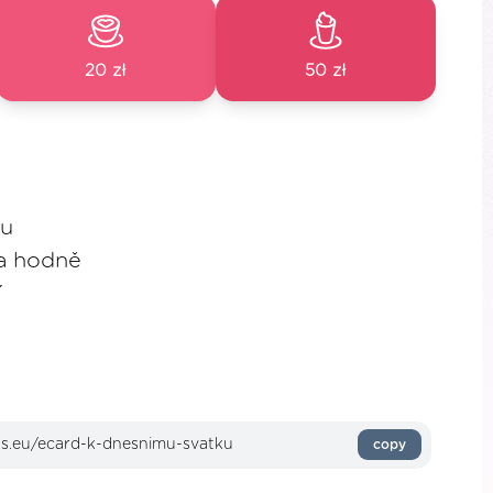
20 zł
50 zł
ku
 a hodně
í
copy