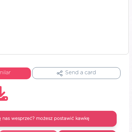
milar
Send a card
się nas wesprzeć? możesz postawić kawkę