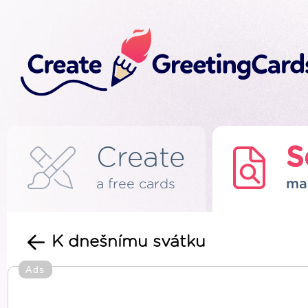
Create
S
a free cards
ma
K dnešnímu svátku
Ads