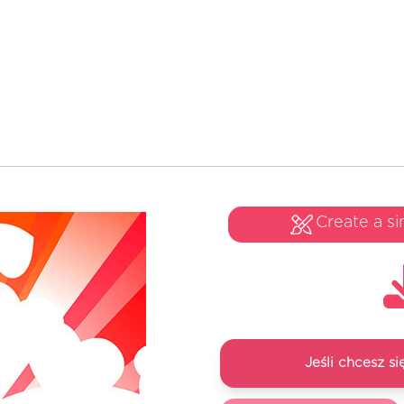
Create a si
Jeśli chcesz 