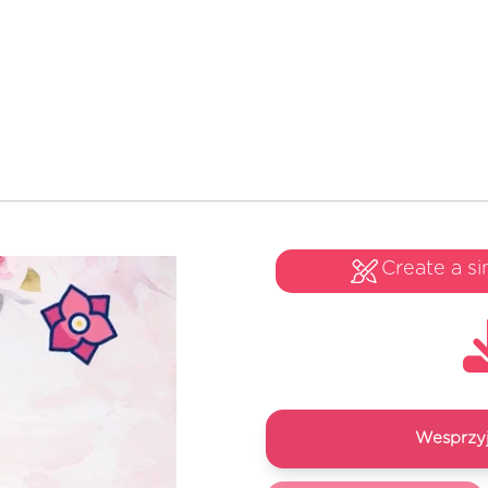
Create a si
Wesprzyj