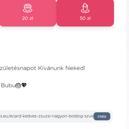
20 zł
50 zł
zületésnapot Kívánunk Neked!
& Bubu🎂💖
copy