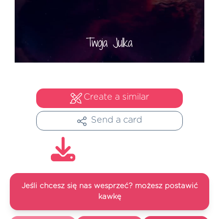
Create a similar
Send a card
Jeśli chcesz się nas wesprzeć? możesz postawić
kawkę