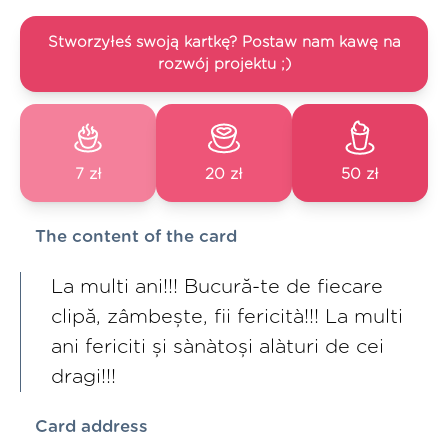
Stworzyłeś swoją kartkę? Postaw nam kawę na
rozwój projektu ;)
7 zł
20 zł
50 zł
The content of the card
La multi ani!!! Bucură-te de fiecare
clipă, zâmbește, fii fericità!!! La multi
ani fericiti și sànàtoși alàturi de cei
dragi!!!
Card address