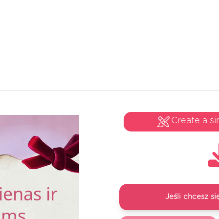
Create a si
Jeśli chcesz 