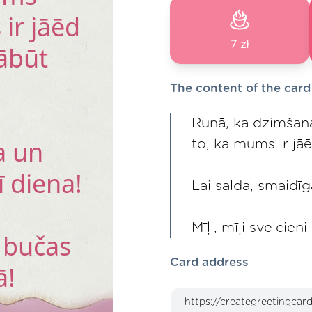
7 zł
The content of the card
Runā, ka dzimšana
to, ka mums ir jāē
Lai salda, smaidī
Mīļi, mīļi sveicie
Card address