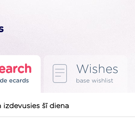
earch
Wishes
de ecards
base wishlist
 izdevusies šī diena