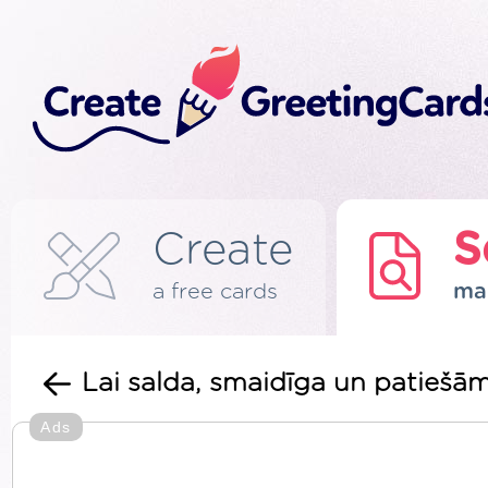
Create
S
a free cards
ma
Lai salda, smaidīga un patiešām
Ads