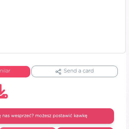
milar
Send a card
się nas wesprzeć? możesz postawić kawkę