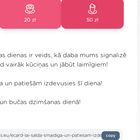
20 zł
50 zł
s dienas ir veids, kā daba mums signalizē
d vairāk kūciņas un jābūt laimīgiem!
ga un patiešām izdevusies šī diena!
ni un bučas dzimšanas dienā!
copy