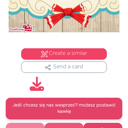
Create a similar
Send a card
Jeśli chcesz się nas wesprzeć? możesz postawić
kawkę