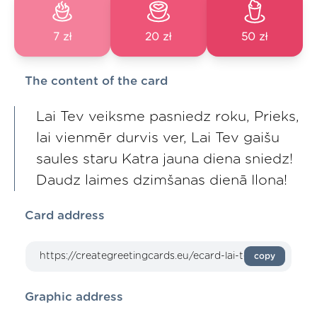
7 zł
20 zł
50 zł
The content of the card
Lai Tev veiksme pasniedz roku, Prieks,
lai vienmēr durvis ver, Lai Tev gaišu
saules staru Katra jauna diena sniedz!
Daudz laimes dzimšanas dienā Ilona!
Card address
copy
Graphic address