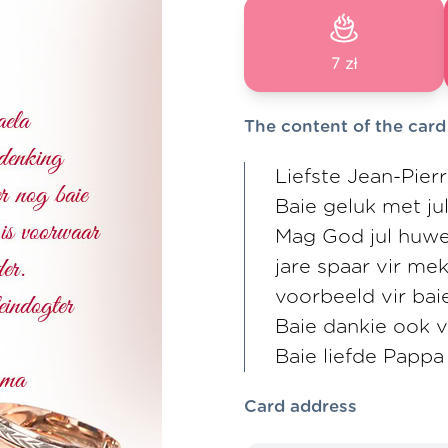
7 zł
The content of the card
Liefste Jean-Pier
Baie geluk met ju
Mag God jul huwe
jare spaar vir mek
voorbeeld vir bai
Baie dankie ook v
Baie liefde Pap
Card address