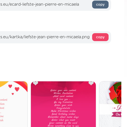
copy
copy