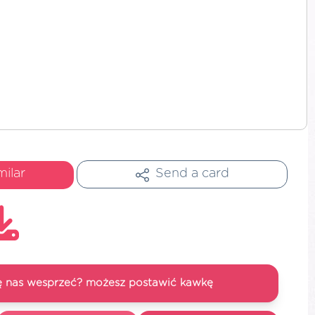
milar
Send a card
się nas wesprzeć? możesz postawić kawkę