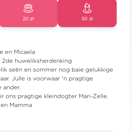
20 zł
50 zł
re en Micaela
l 2de huweliksherdenking
lik seën en sommer nog baie gelukkige
aar. Julle is voorwaar 'n pragtige
e ander.
ir ons pragtige kleindogter Mari-Zelle.
pa en Mamma