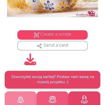
Create a similar
Send a card
Stworzyłeś swoją kartkę? Postaw nam kawę na
rozwój projektu ;)