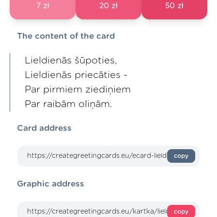
7 zł
20 zł
50 zł
The content of the card
Lieldienās šūpoties,
Lieldienās priecāties -
Par pirmiem ziediņiem
Par raibām oliņām.
Card address
copy
Graphic address
copy