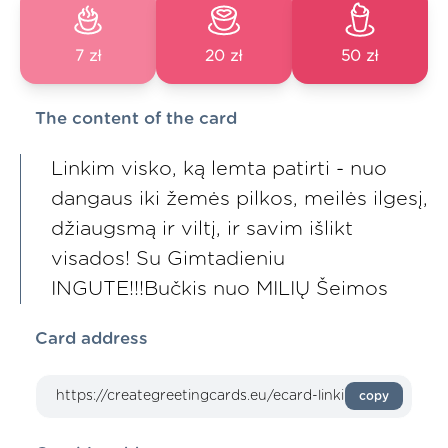
7 zł
20 zł
50 zł
The content of the card
Linkim visko, ką lemta patirti - nuo
dangaus iki žemės pilkos, meilės ilgesį,
džiaugsmą ir viltį, ir savim išlikt
visados! Su Gimtadieniu
INGUTE!!!Bučkis nuo MILIŲ Šeimos
Card address
copy