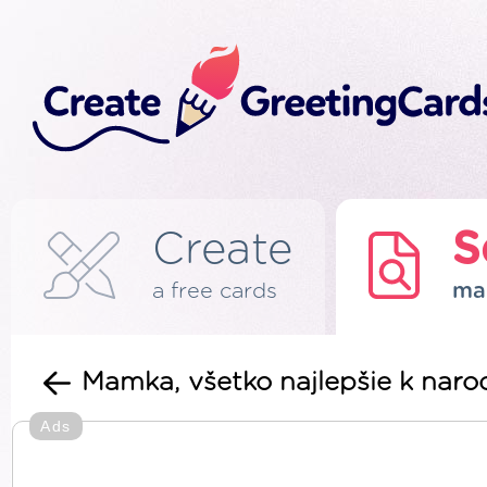
Create
S
a free cards
ma
Mamka, všetko najlepšie k nar
Ads