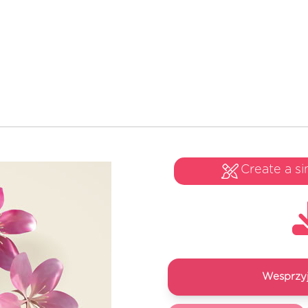
Create a si
Wesprzyj