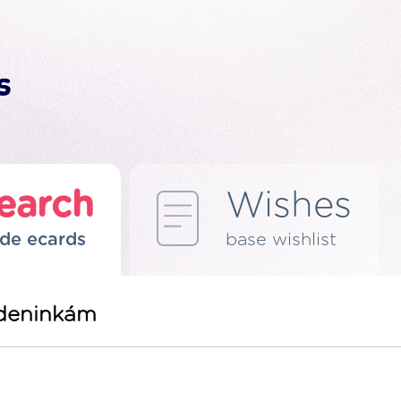
earch
Wishes
de ecards
base wishlist
odeninkám