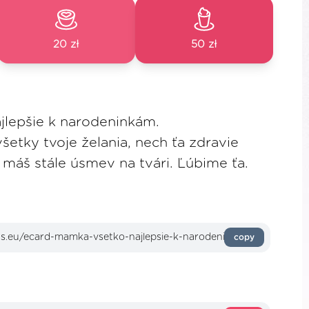
20 zł
50 zł
jlepšie k narodeninkám.
všetky tvoje želania, nech ťa zdravie
máš stále úsmev na tvári. Ľúbime ťa.
copy