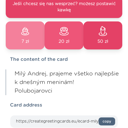
Jeśli chcesz się nas wesprzeć? możesz postawić
kawkę
7 zł
20 zł
50 zł
The content of the card
Milý Andrej, prajeme všetko najlepšie
k dnešným meninám!
Polubojarovci
Card address
copy