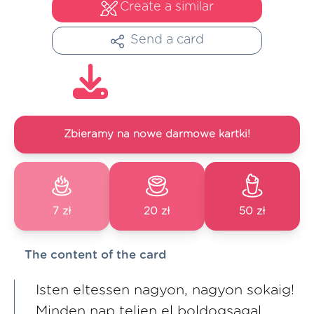
Create a similar
Send a card
Zbieramy na nowe darmowe kartki!
7 zł
20 zł
50 zł
The content of the card
Isten eltessen nagyon, nagyon sokaig!
Minden nap teljen el boldogsagal,