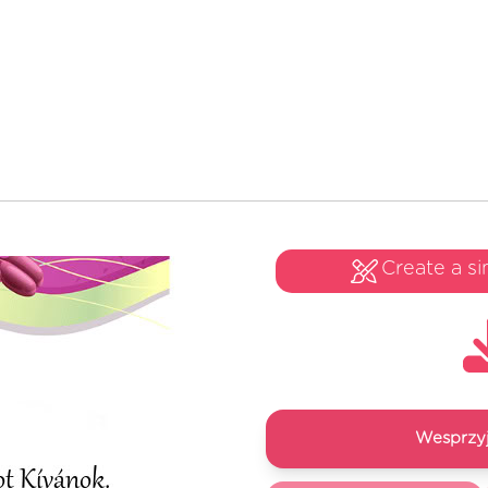
Create a si
Wesprzyj