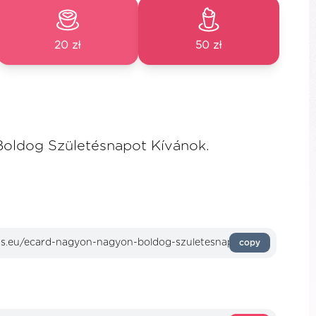
20 zł
50 zł
oldog Születésnapot Kívánok.
copy