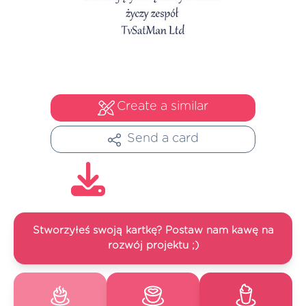
Create a similar
Send a card
Stworzyłeś swoją kartkę? Postaw nam kawę na
rozwój projektu ;)