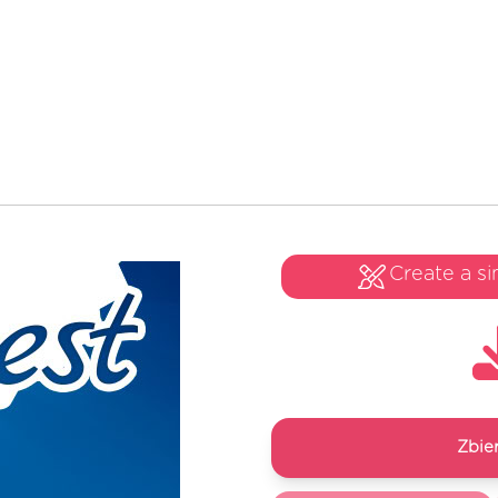
Create a si
Zbie