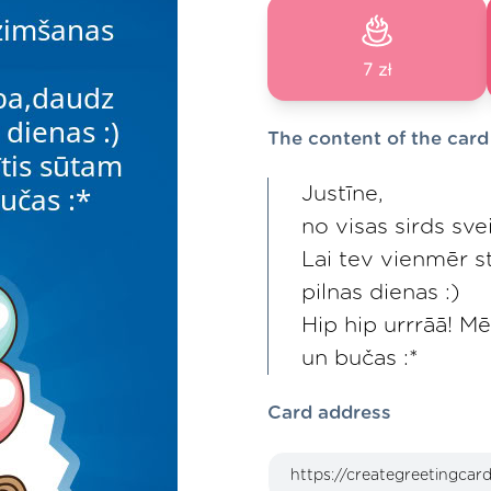
7 zł
The content of the card
Justīne,
no visas sirds sv
Lai tev vienmēr s
pilnas dienas :)
Hip hip urrrāā! M
un bučas :*
Card address