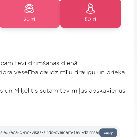
20 zł
50 zł
eicam tevi dzimšanas dienā!
tipra veselība,daudz mīļu draugu un prieka
ēs un Miķelītis sūtam tev mīļus apskāvienus
copy