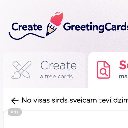
Create
S
a free cards
ma
No visas sirds sveicam tevi dz
Ads