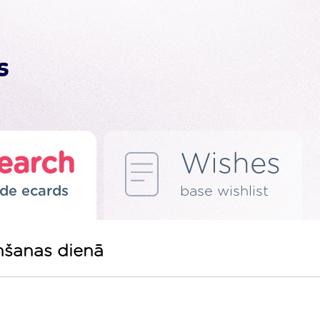
earch
Wishes
de ecards
base wishlist
imšanas dienā