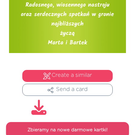
Create a similar
Send a card
Zbieramy na nowe darmowe kartki!