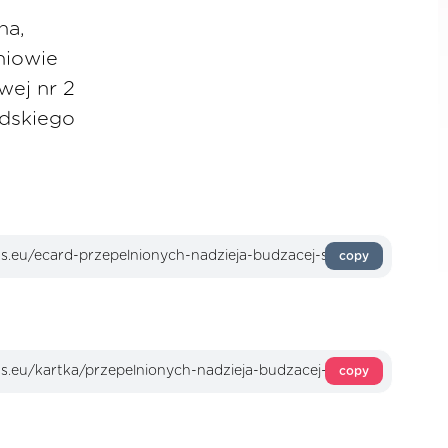
na,
niowie
ej nr 2
udskiego
copy
copy