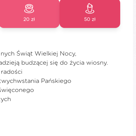
20 zł
50 zł
nych Świąt Wielkiej Nocy,
dzieją budzącej się do życia wiosny.
 radości
twychwstania Pańskiego
święconego
zych