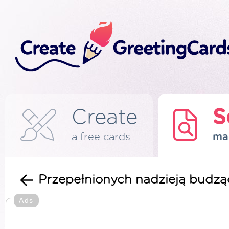
Create
S
a free cards
ma
Przepełnionych nadzieją budząc
Ads