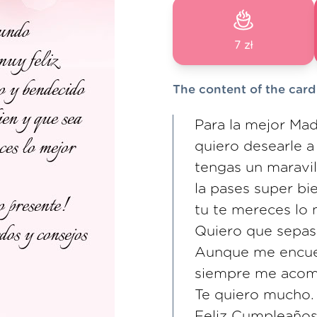
7 zł
The content of the card
Para la mejor Ma
quiero desearle 
tengas un maravil
la pases super bi
tu te mereces lo
Quiero que sepas
Aunque me encuen
siempre me acom
Te quiero mucho.
Feliz Cumpleaños