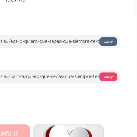
copy
copy