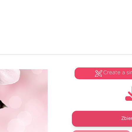
Create a si
Zbie