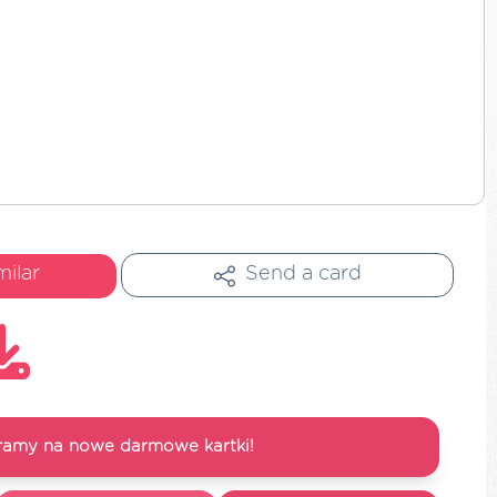
milar
Send a card
ramy na nowe darmowe kartki!