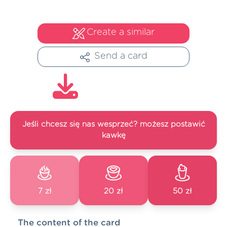
Create a similar
Send a card
Jeśli chcesz się nas wesprzeć? możesz postawić
kawkę
7 zł
20 zł
50 zł
The content of the card