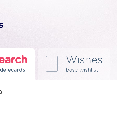
earch
Wishes
de ecards
base wishlist
a