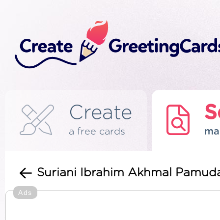
Create
S
a free cards
ma
Suriani Ibrahim Akhmal Pamud
Ads