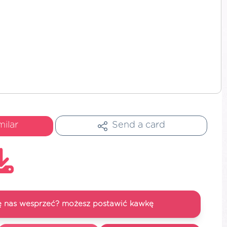
milar
Send a card
się nas wesprzeć? możesz postawić kawkę