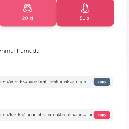
20 zł
50 zł
Akhmal Pamuda
copy
copy