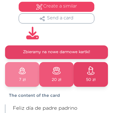
Create a similar
Send a card
Zbieramy na nowe darmowe kartki!
7 zł
20 zł
50 zł
The content of the card
Feliz día de padre padrino