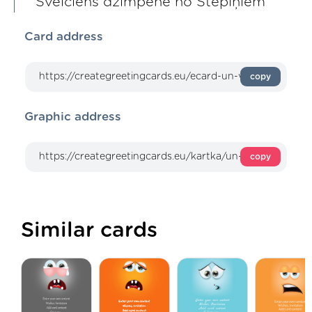
Sveiciens dzimpenē no Stepiņiem
Card address
copy
Graphic address
copy
Similar cards