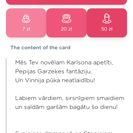
7 zł
20 zł
50 zł
The content of the card
Mēs Tev novēlam Karlsona apetīti,
Pepijas Garzeķes fantāziju,
Un Vinnija pūka neatlaidību!
Labiem vārdiem, sirsnīgiem smaidiem
un saldām garšām bagātu šo dienu!