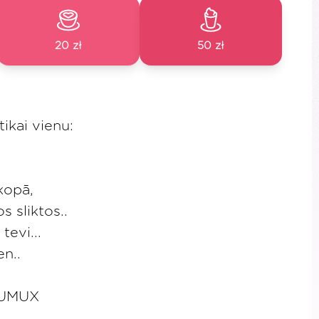
20 zł
50 zł
tikai vienu:
kopā,
s sliktos..
tevi...
en..
ĻUMUX