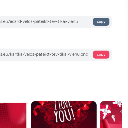
copy
copy