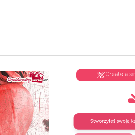
Create a si
Stworzyłeś swoją k