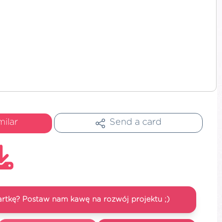
milar
Send a card
artkę? Postaw nam kawę na rozwój projektu ;)