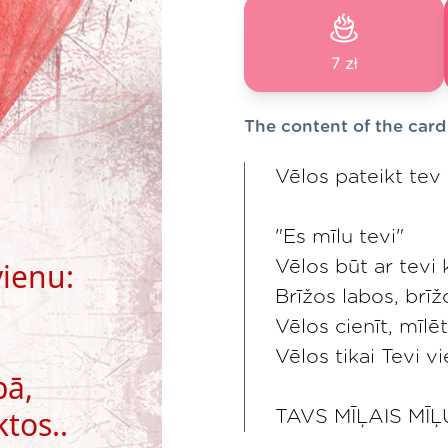
7 zł
The content of the card
Vēlos pateikt tev 
"Es mīlu tevi"
Vēlos būt ar tevi 
Brīžos labos, brīžo
Vēlos cienīt, mīlēt 
Vēlos tikai Tevi vi
TAVS MĪĻAIS MĪ