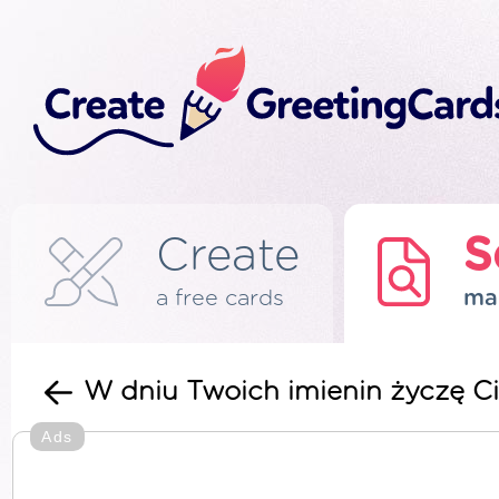
Create
S
a free cards
ma
W dniu Twoich imienin życzę Ci
Ads