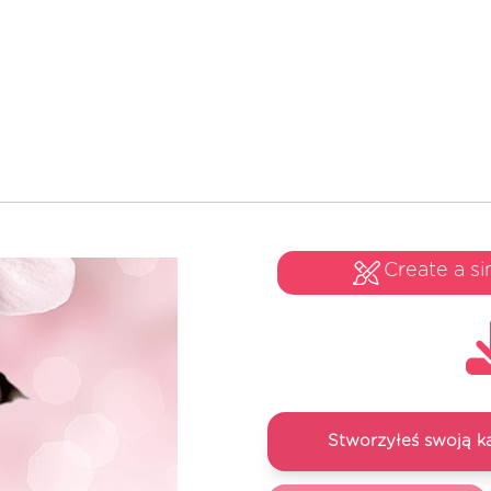
Create a si
Stworzyłeś swoją k