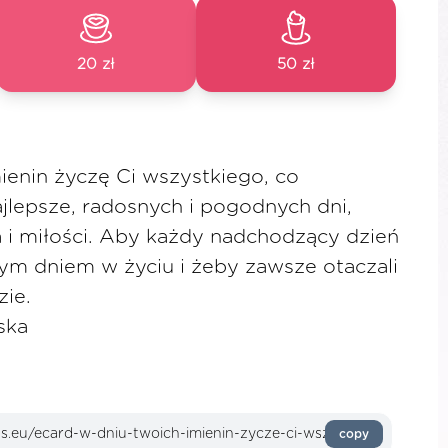
20 zł
50 zł
ienin życzę Ci wszystkiego, co
najlepsze, radosnych i pogodnych dni,
a i miłości. Aby każdy nadchodzący dzień
zym dniem w życiu i żeby zawsze otaczali
zie.
ska
copy