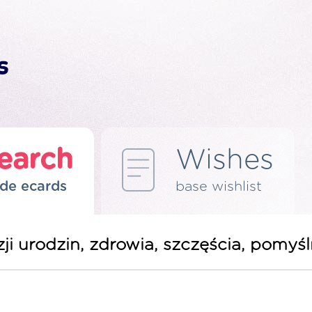
earch
Wishes
de ecards
base wishlist
i urodzin, zdrowia, szczęścia, pomyśln