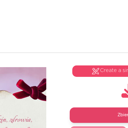
Create a si
Zbie