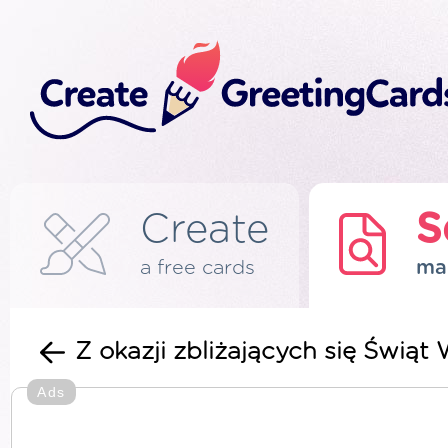
Create
S
a free cards
ma
Z okazji zbliżających się Świ
Ads