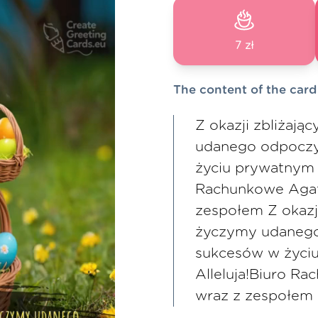
7 zł
The content of the card
Z okazji zbliżają
udanego odpoczy
życiu prywatnym 
Rachunkowe Agat
zespołem Z okazji
życzymy udanego
sukcesów w życi
Alleluja!Biuro R
wraz z zespołem