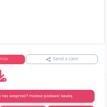
milar
Send a card
się nas wesprzeć? możesz postawić kawkę