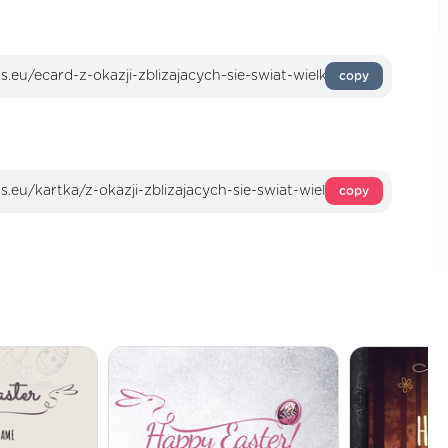
copy
copy