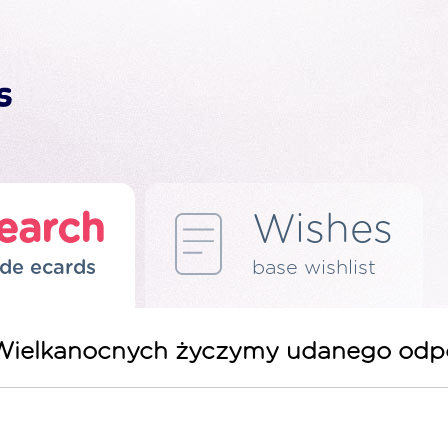
earch
Wishes
de ecards
base wishlist
ąt Wielkanocnych życzymy udanego odp