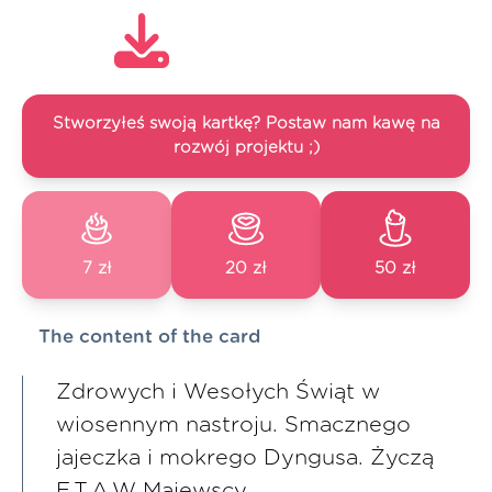
Stworzyłeś swoją kartkę? Postaw nam kawę na
rozwój projektu ;)
7 zł
20 zł
50 zł
The content of the card
Zdrowych i Wesołych Świąt w
wiosennym nastroju. Smacznego
jajeczka i mokrego Dyngusa. Życzą
E.T.A.W Majewscy.