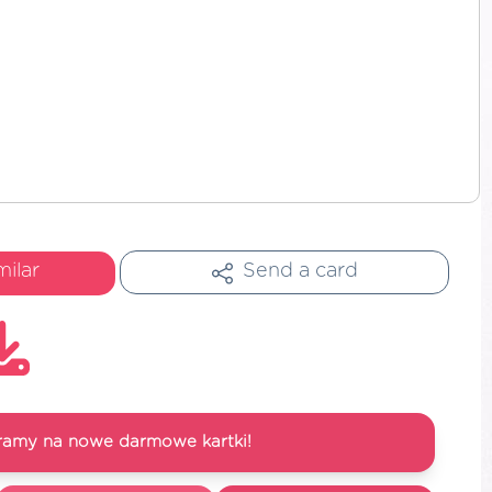
milar
Send a card
ramy na nowe darmowe kartki!