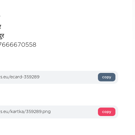
र
र
दुर
9-7666670558
copy
copy