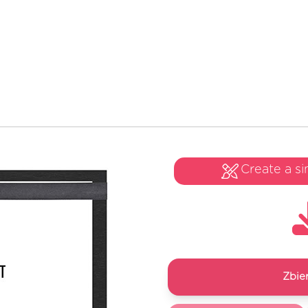
Create a si
Zbie