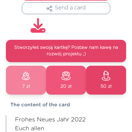
Send a card
Stworzyłeś swoją kartkę? Postaw nam kawę na
rozwój projektu ;)
7 zł
20 zł
50 zł
The content of the card
Frohes Neues Jahr 2022
Euch allen