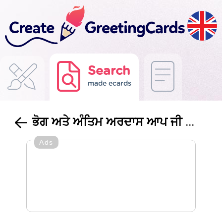
Search
made ecards
ਭੋਗ ਅਤੇ ਅੰਤਿਮ ਅਰਦਾਸ ਆਪ ਜੀ ...
Ads