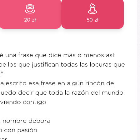
20 zł
50 zł
é una frase que dice más o menos así:
ellos que justifican todas las locuras que
."
a escrito esa frase en algún rincón del
puedo decir que toda la razón del mundo
iviendo contigo
tu nombre debora
an con pasión
sar