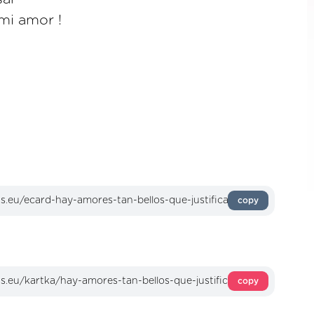
 mi amor !
copy
copy