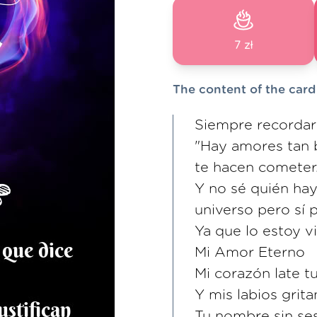
7 zł
The content of the card
Siempre recordar
"Hay amores tan b
te hacen cometer
Y no sé quién hay
universo pero sí 
Ya que lo estoy v
Mi Amor Eterno
Mi corazón late 
Y mis labios grit
Tu nombre sin se