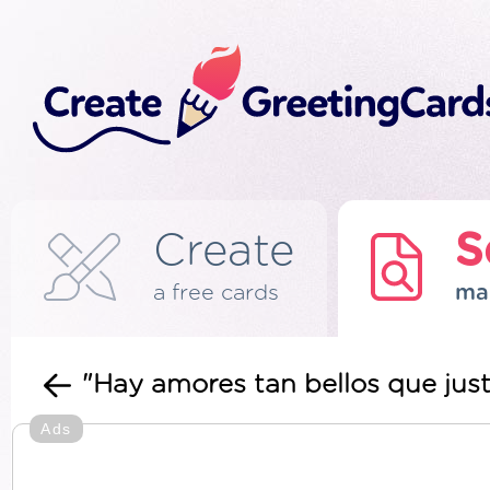
Create
S
a free cards
ma
"Hay amores tan bellos que just
Ads