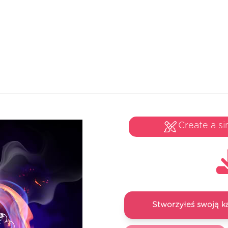
Create a si
Stworzyłeś swoją k